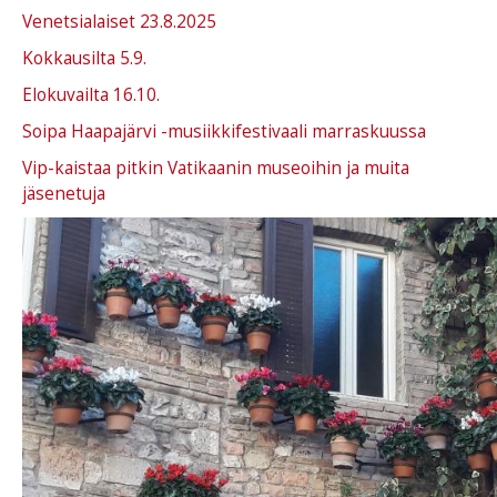
Venetsialaiset 23.8.2025
Kokkausilta 5.9.
Elokuvailta 16.10.
Soipa Haapajärvi -musiikkifestivaali marraskuussa
Vip-kaistaa pitkin Vatikaanin museoihin ja muita
jäsenetuja