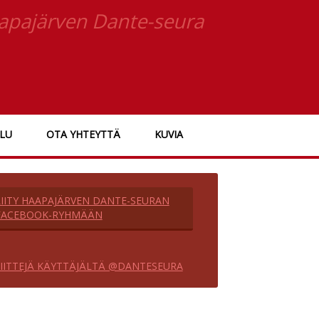
apajärven Dante-seura
ELU
OTA YHTEYTTÄ
KUVIA
LIITY HAAPAJÄRVEN DANTE-SEURAN
FACEBOOK-RYHMÄÄN
IITTEJÄ KÄYTTÄJÄLTÄ @DANTESEURA