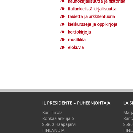
kaunokirjallisuutta ja historiaa
italiankielistä kirjallisuutta
taidetta ja arkkitehtuuria
kielikursseja ja oppikirjoja
keittokirjoja
musiikkia
elokuvia
IL PRESIDENTE – PUHEENJOHTAJA
LA S
Kari Tiirola
Marj
Ronkaalankuja 6
Rant
85800 Haapajärvi
8580
FINLANDIA
FINL