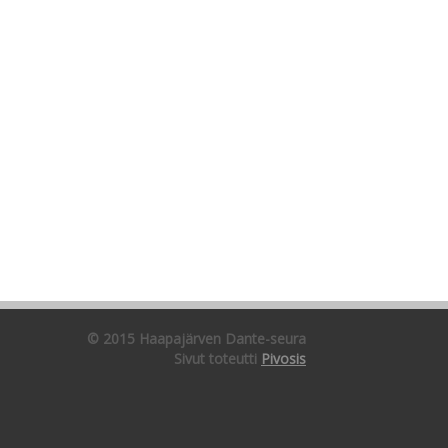
© 2015 Haapajärven Dante-seura
Sivut toteutti
Pivosis