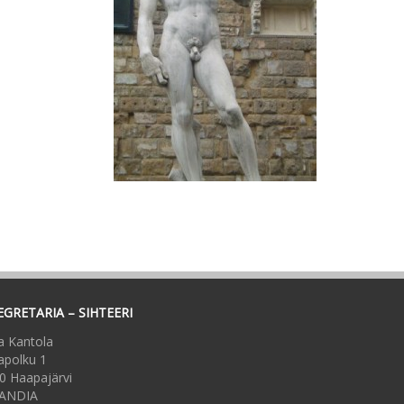
EGRETARIA – SIHTEERI
a Kantola
apolku 1
0 Haapajärvi
ANDIA